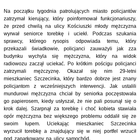
Na początku tygodnia patrolujących miasto policjantów
zatrzymał kierujący, który poinformował funkcjonariuszy,
że przed chwilą na ulicy Kościuszki młody mężczyzna
wyrwał seniorce torebkę i uciekł. Podczas szukania
sprawcy, którego rysopis odpowiada temu, który
przekazali świadkowie, policjanci zauważyli jak zza
budynku wychyla się mężczyzna, który na widok
radiowozu zaczął uciekać. Po krótkim pościgu policjanci
zatrzymali mężczyznę. Okazał się nim 29-letni
mieszkaniec Szczecinka, który bardzo dobrze jest znany
policjantom z wcześniejszych interwencji. Jak ustalili
mundurowi mężczyzna chciał by seniorka poczęstowała
go papierosem, kiedy usłyszał, że nie pali posunął się o
krok dalej. Szarpnął za torebkę i choć kobieta stawiała
opór mężczyzna bez większego problemu oddalił się ze
swoim łupem.
Uciekając mieszkaniec Szczecinka
wyrzucił torebkę a znajdujący się w niej portfel wrzucił
pod zaparkowany na ulicy samochód.