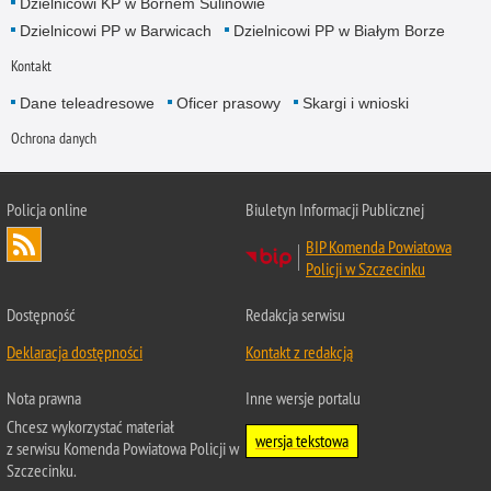
Dzielnicowi KP w Bornem Sulinowie
Dzielnicowi PP w Barwicach
Dzielnicowi PP w Białym Borze
Kontakt
Dane teleadresowe
Oficer prasowy
Skargi i wnioski
Ochrona danych
Policja online
Biuletyn Informacji Publicznej
BIP Komenda Powiatowa
Policji w Szczecinku
Dostępność
Redakcja serwisu
Deklaracja dostępności
Kontakt z redakcją
Nota prawna
Inne wersje portalu
Chcesz wykorzystać materiał
wersja tekstowa
z serwisu Komenda Powiatowa Policji w
Szczecinku.